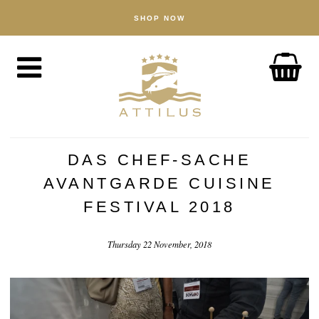
SHOP NOW
BUTIK
Kaviar
Fisk
Tilbehør
OM
Attilus-måden
DAS CHEF-SACHE
Vores dambrug
AVANTGARDE CUISINE
Vores produkter
FESTIVAL 2018
Kvalitetssikring
Thursday 22 November, 2018
Bæredygtighed
NYHEDER
OPLEV