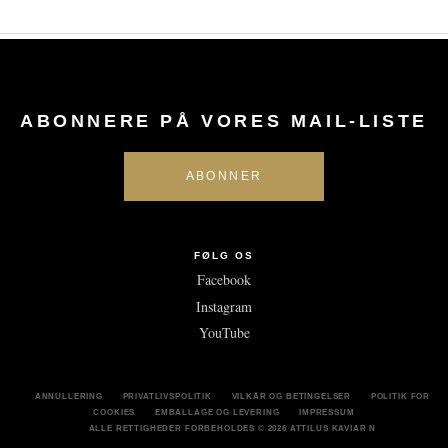
ABONNERE PÅ VORES MAIL-LISTE
FØLG OS
Facebook
Instagram
YouTube
ANNULLERING
PRIVATLIVSPOLITIK
VILKÅR OG BETINGELSER
POLITIK FOR
COOKIES
EMBALLAGE OG LEVERING
IMPRESSUM
ALLE RETTIGHEDER FORBEHOLDES
© 2026 ATTILUS KAVIAR N