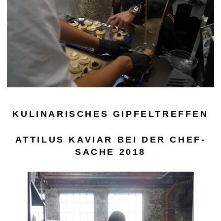
Caviarens Historie
Smagsguide
Caviarklassificering
Fremstilling af caviar
Certificering
OPSKRIFTER
KULINARISCHES GIPFELTREFFEN
EVENTS
ATTILUS KAVIAR BEI DER CHEF-
Bryllup
SACHE 2018
Events for virksomheder
KONTO
KONTAKT
EN