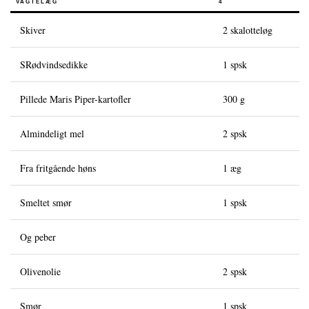
VAGTELÆG
4
Caviarens Historie
Skiver
2 skalotteløg
Smagsguide
SRødvindsedikke
1 spsk
Caviarklassificering
Fremstilling af caviar
Pillede Maris Piper-kartofler
300 g
Certificering
Almindeligt mel
2 spsk
OPSKRIFTER
Fra fritgående høns
1 æg
EVENTS
Bryllup
Smeltet smør
1 spsk
Events for virksomheder
Og peber
KONTO
Olivenolie
2 spsk
KONTAKT
EN
Smør
1 spsk