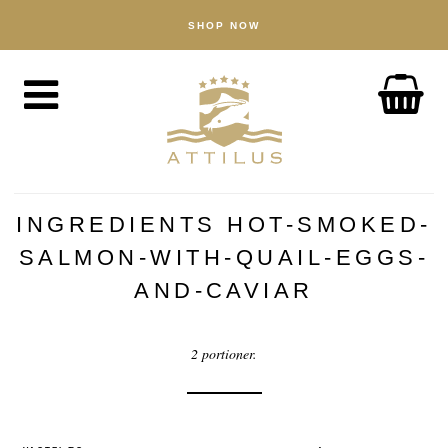
SHOP NOW
BUTIK
Kaviar
Fisk
Tilbehør
OM
Attilus-måden
INGREDIENTS HOT-SMOKED-
Vores dambrug
SALMON-WITH-QUAIL-EGGS-
Vores produkter
AND-CAVIAR
Kvalitetssikring
2 portioner.
Bæredygtighed
NYHEDER
OPLEV