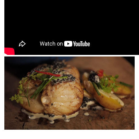
Caviarens Historie
Smagsguide
Caviarklassificering
Fremstilling af caviar
Certificering
OPSKRIFTER
EVENTS
Bryllup
Events for virksomheder
KONTO
KONTAKT
EN