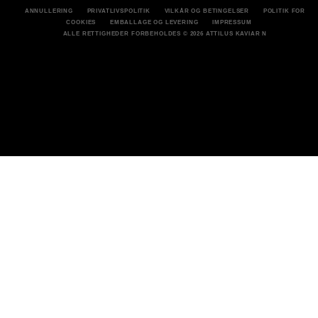
ANNULLERING
PRIVATLIVSPOLITIK
VILKÅR OG BETINGELSER
POLITIK FOR
COOKIES
EMBALLAGE OG LEVERING
IMPRESSUM
ALLE RETTIGHEDER FORBEHOLDES
© 2026 ATTILUS KAVIAR N