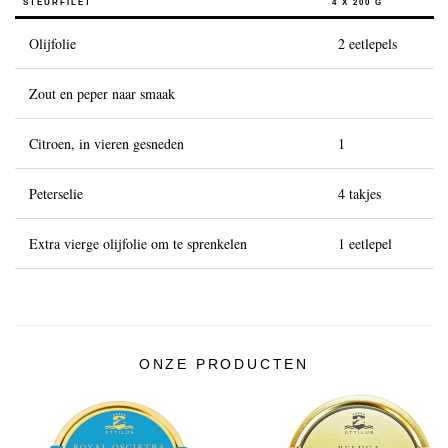
STEURFILET
4 X 200 G
De geschiedenis van kaviaar
Olijfolie
2 eetlepels
Proefgids
Zout en peper naar smaak
Kaviaar graderen
Kaviaar creëren
Citroen, in vieren gesneden
1
Certificering
Peterselie
4 takjes
RECEPTEN
Extra vierge olijfolie om te sprenkelen
1 eetlepel
EVENEMENTEN
Bruiloften
Bedrijfsevenementen
ACCOUNT
ONZE PRODUCTEN
CONTACT
EN