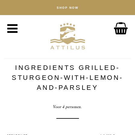
SHOP NOW
WINKEL
Kaviar
Vis
Accessoires
OVER
De Attilus-methode
INGREDIENTS GRILLED-
Onze visserij
STURGEON-WITH-LEMON-
Onze producten
AND-PARSLEY
Gegarandeerde kwaliteit
Voor 4 personen.
Duurzaamheid
NIEUWS
ONTDEK