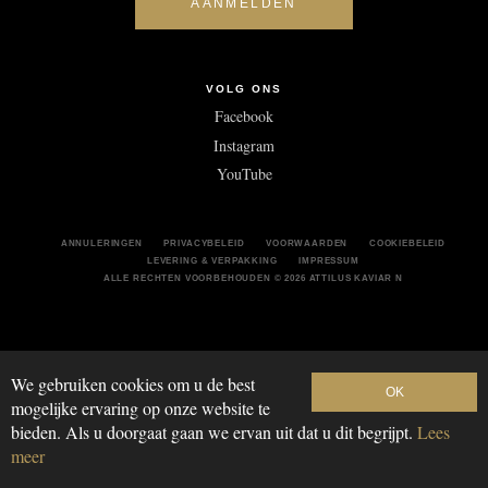
VOLG ONS
Facebook
Instagram
YouTube
ANNULERINGEN
PRIVACYBELEID
VOORWAARDEN
COOKIEBELEID
LEVERING & VERPAKKING
IMPRESSUM
ALLE RECHTEN VOORBEHOUDEN
© 2026 ATTILUS KAVIAR N
We gebruiken cookies om u de best
OK
mogelijke ervaring op onze website te
bieden. Als u doorgaat gaan we ervan uit dat u dit begrijpt.
Lees
meer