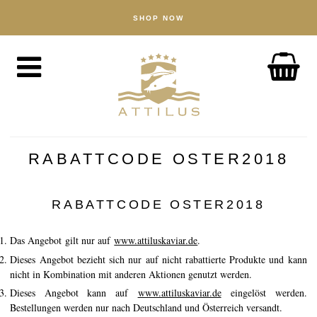
SHOP NOW
WINKEL
Kaviar
Vis
Accessoires
OVER
De Attilus-methode
RABATTCODE OSTER2018
Onze visserij
Onze producten
RABATTCODE OSTER2018
Gegarandeerde kwaliteit
Das Angebot gilt nur auf
www.attiluskaviar.de
.
Duurzaamheid
Dieses Angebot bezieht sich nur auf nicht rabattierte Produkte und kann
nicht in Kombination mit anderen Aktionen genutzt werden.
NIEUWS
Dieses Angebot kann auf
www.attiluskaviar.de
eingelöst werden.
Bestellungen werden nur nach Deutschland und Österreich versandt.
ONTDEK