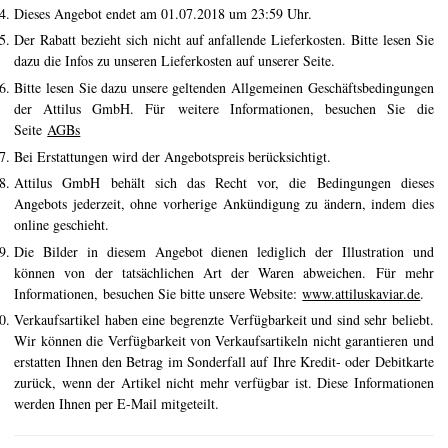
Dieses Angebot endet am 01.07.2018 um 23:59 Uhr.
De geschiedenis van kaviaar
Der Rabatt bezieht sich nicht auf anfallende Lieferkosten. Bitte lesen Sie
Proefgids
dazu die Infos zu unseren Lieferkosten auf unserer Seite.
Bitte lesen Sie dazu unsere geltenden Allgemeinen Geschäftsbedingungen
Kaviaar graderen
der Attilus GmbH. Für weitere Informationen, besuchen Sie
die
Seite
AGBs
Kaviaar creëren
Bei Erstattungen wird der Angebotspreis berücksichtigt.
Certificering
Attilus GmbH behält sich das Recht vor, die Bedingungen dieses
Angebots jederzeit, ohne vorherige Ankündigung zu ändern, indem dies
RECEPTEN
online geschieht.
Die Bilder in diesem Angebot dienen lediglich der Illustration und
EVENEMENTEN
können von der tatsächlichen Art der Waren abweichen. Für mehr
Bruiloften
Informationen, besuchen Sie bitte unsere Website:
www.attiluskaviar.de
.
Verkaufsartikel haben eine begrenzte Verfügbarkeit und sind sehr beliebt.
Bedrijfsevenementen
Wir können die Verfügbarkeit von Verkaufsartikeln nicht garantieren und
erstatten Ihnen den Betrag im Sonderfall auf Ihre Kredit- oder Debitkarte
ACCOUNT
zurück, wenn der Artikel nicht mehr verfügbar ist. Diese Informationen
CONTACT
werden Ihnen per E-Mail mitgeteilt.
EN