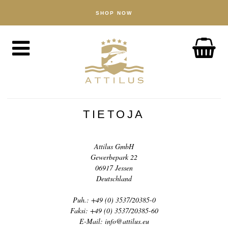
SHOP NOW
KAUPPA
Kaviaari
Kala
Tarvikkeet
MEISTÄ
Attiluksen tapa toimia
TIETOJA
Kalakasvattamomme
Tuotteemme
Attilus GmbH
Gewerbepark 22
Laatutakuu
06917 Jessen
Deutschland
Kestävä kehitys
Puh.: +49 (0) 3537/20385-0
UUTISIA
Faksi: +49 (0) 3537/20385-60
E-Mail: info@attilus.eu
TUTUSTU