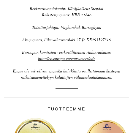
Kaviaarin historia
Rekisterituomioistuin: Käräjäoikeus Stendal
Rekisterinumero: HRB 21846
Maisteluopas
Toimitusjohtaja:
Vagharshak Barseghyan
Kaviaarin luokittelu
Kaviaarin teko
Alv-numero, liikevaihtoverolaki 27 §: DE293597316
Sertifiointi
Euroopan komission verrkovälitteinen riidanratkaisu:
http://ec.europa.eu/consumers/odr
RESEPTEJÄ
Emme ole velvollisia emmekä halukkaita osallistumaan kiistojen
TAPAHTUMAT
ratkaisumenettelyyn kuluttajien välimieslautakunnassa.
Häät
Yritystilaisuudet
TILI
TUOTTEEMME
YHTEYSTIEDOT
EN