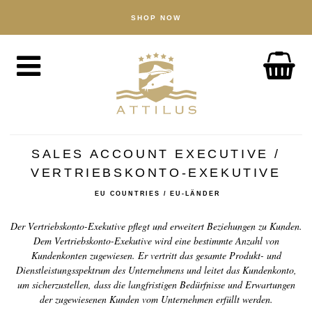
SHOP NOW
HANDLA
Kaviar
Fisk
Tillbehör
OM OSS
The Attilus Way
SALES ACCOUNT EXECUTIVE /
VERTRIEBSKONTO-EXEKUTIVE
Vårt fiskeri
EU COUNTRIES / EU-LÄNDER
Våra produkter
Kvalitetssäkrad
Der Vertriebskonto-Exekutive pflegt und erweitert Beziehungen zu Kunden.
Dem Vertriebskonto-Exekutive wird eine bestimmte Anzahl von
Hållbarhet
Kundenkonten zugewiesen. Er vertritt das gesamte Produkt- und
Dienstleistungsspektrum des Unternehmens und leitet das Kundenkonto,
NYHETER
um sicherzustellen, dass die langfristigen Bedürfnisse und Erwartungen
der zugewiesenen Kunden vom Unternehmen erfüllt werden.
UPPTÄCK