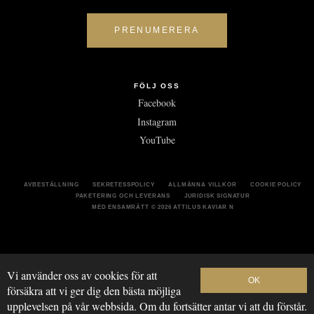
FÖLJ OSS
Facebook
Instagram
YouTube
AVBESTÄLLNING
SEKRETESSPOLICY
ALLMÄNNA VILLKOR
COOKIE POLICY
PAKETERING OCH LEVERANS
JURIDISK SIGNATUR
MED ENSAMRÄTT
© 2026 ATTILUS KAVIAR N
Vi använder oss av cookies för att
OK
försäkra att vi ger dig den bästa möjliga
upplevelsen på vår webbsida. Om du fortsätter antar vi att du förstår.