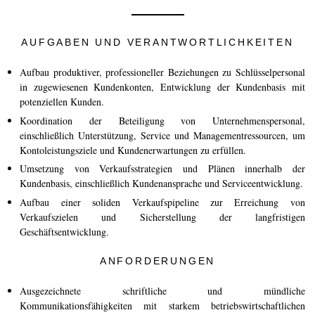
Kaviarens historia
Provsmakningsguide
AUFGABEN UND VERANTWORTLICHKEITEN
Klassifiering av kaviar
Aufbau produktiver, professioneller Beziehungen zu Schlüsselpersonal
in zugewiesenen Kundenkonten, Entwicklung der Kundenbasis mit
Att skapa kaviar
potenziellen Kunden.
Certifiering
Koordination der Beteiligung von Unternehmenspersonal,
einschließlich Unterstützung, Service und Managementressourcen, um
Kontoleistungsziele und Kundenerwartungen zu erfüllen.
RECEPT
Umsetzung von Verkaufsstrategien und Plänen innerhalb der
EVENEMANG
Kundenbasis, einschließlich Kundenansprache und Serviceentwicklung.
Bröllop
Aufbau einer soliden Verkaufspipeline zur Erreichung von
Verkaufszielen und Sicherstellung der langfristigen
Företagsevenemang
Geschäftsentwicklung.
KONTO
ANFORDERUNGEN
KONTAKT
Ausgezeichnete schriftliche und mündliche
Kommunikationsfähigkeiten mit starkem betriebswirtschaftlichen
EN