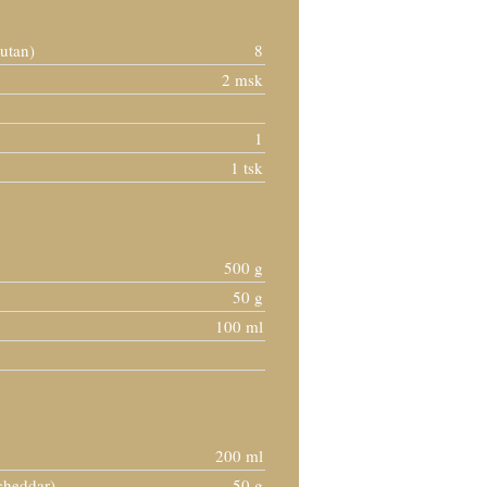
 utan)
8
2 msk
1
1 tsk
500 g
50 g
100 ml
200 ml
 cheddar)
50 g