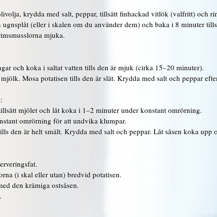
olja, krydda med salt, peppar, tillsätt finhackad vitlök (valfritt) och rin
 ugnsplåt (eller i skalen om du använder dem) och baka i 8 minuter tills
lgrimsmusslorna mjuka.
ingar och koka i saltat vatten tills den är mjuk (cirka 15–20 minuter).
ch mjölk. Mosa potatisen tills den är slät. Krydda med salt och peppar eft
:
, tillsätt mjölet och låt koka i 1–2 minuter under konstant omrörning.
onstant omrörning för att undvika klumpar.
 tills den är helt smält. Krydda med salt och peppar. Låt såsen koka upp
erveringsfat.
na (i skal eller utan) bredvid potatisen.
med den krämiga ostsåsen.
.