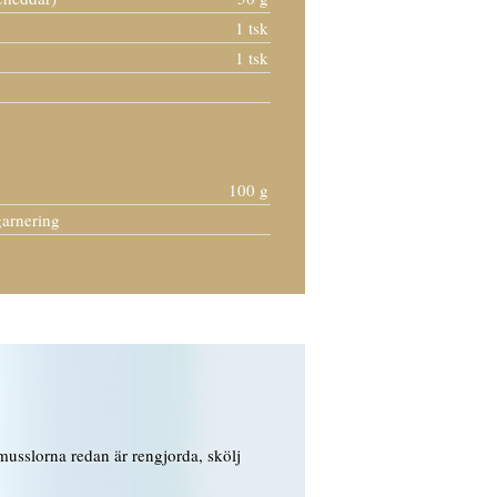
1 tsk
1 tsk
100 g
 garnering
smusslorna redan är rengjorda, skölj