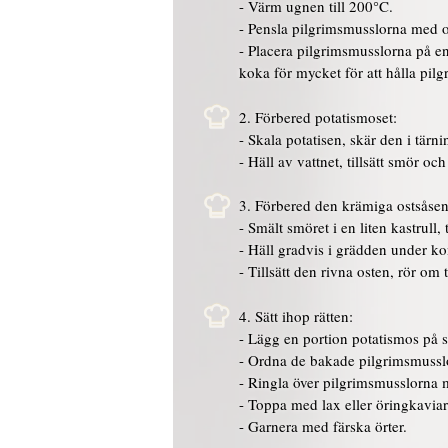
- Värm ugnen till 200°C.
- Pensla pilgrimsmusslorna med oliv
- Placera pilgrimsmusslorna på en
koka för mycket för att hålla pi
2. Förbered potatismoset:
- Skala potatisen, skär den i tärn
- Häll av vattnet, tillsätt smör o
3. Förbered den krämiga ostsåsen
- Smält smöret i en liten kastrull
- Häll gradvis i grädden under k
- Tillsätt den rivna osten, rör om
4. Sätt ihop rätten:
- Lägg en portion potatismos på s
- Ordna de bakade pilgrimsmusslor
- Ringla över pilgrimsmusslorna 
- Toppa med lax eller öringkaviar
- Garnera med färska örter.