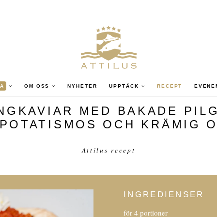
A
OM OSS
NYHETER
UPPTÄCK
RECEPT
EVENE
INGKAVIAR MED BAKADE PIL
 POTATISMOS OCH KRÄMIG 
Attilus recept
INGREDIENSER
för 4 portioner