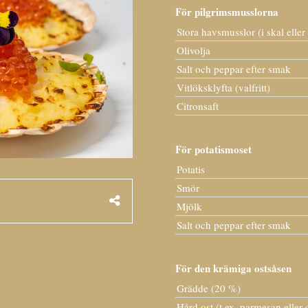
För pilgrimsmusslorna
Stora havsmusslor (i skal eller
Olivolja
Salt och peppar efter smak
Vitlöksklyfta (valfritt)
Citronsaft
För potatismoset
Potatis
Smör
Mjölk
Salt och peppar efter smak
För den krämiga ostsåsen
Grädde (20 %)
Hård ost (t.ex. parmesan eller