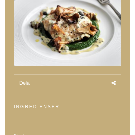
Kaviarens historia
Provsmakningsguide
Klassifiering av kaviar
Att skapa kaviar
Certifiering
RECEPT
EVENEMANG
Dela
Bröllop
Företagsevenemang
INGREDIENSER
KONTO
KONTAKT
EN