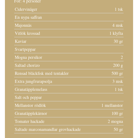
För: 4 personer
Cidervinäger
1 tsk
En nypa saffran
Majonnäs
4 msk
Vitlök krossad
1 klyfta
Kaviar
30 gr
Svartpeppar
Mogna persikor
2
Saltad chorizo
200 g
Rensad bläckfisk med tentakler
500 gr
Extra jungfrurapsolja
3 msk
Granatäpplemelass
1 tsk
Salt och peppar
Mellanstor rödlök
1 mellanstor
Granatäpplekärnor
100 gr
Tomater hackade
2 mogna
Saltade marconamandlar grovhackade
50 gr