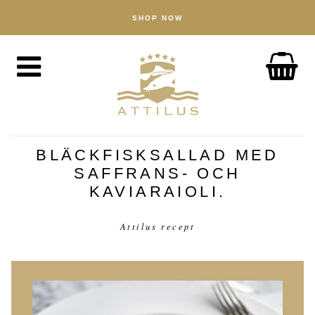
SHOP NOW
HANDLA
Kaviar
Fisk
Tillbehör
OM OSS
The Attilus Way
BLÄCKFISKSALLAD MED
SAFFRANS- OCH
Vårt fiskeri
KAVIARAIOLI.
Våra produkter
Kvalitetssäkrad
Attilus recept
Hållbarhet
NYHETER
UPPTÄCK