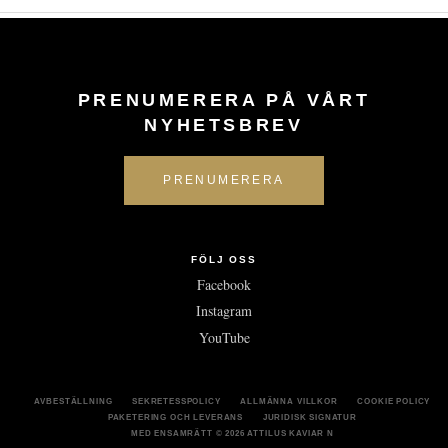
PRENUMERERA PÅ VÅRT
NYHETSBREV
FÖLJ OSS
Facebook
Instagram
YouTube
AVBESTÄLLNING
SEKRETESSPOLICY
ALLMÄNNA VILLKOR
COOKIE POLICY
PAKETERING OCH LEVERANS
JURIDISK SIGNATUR
MED ENSAMRÄTT
© 2026 ATTILUS KAVIAR N