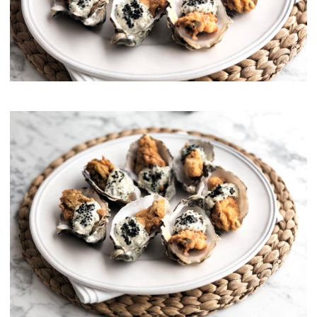
Kaviarens historia
Provsmakningsguide
Klassifiering av kaviar
Att skapa kaviar
Certifiering
RECEPT
EVENEMANG
Bröllop
Företagsevenemang
KONTO
KONTAKT
EN