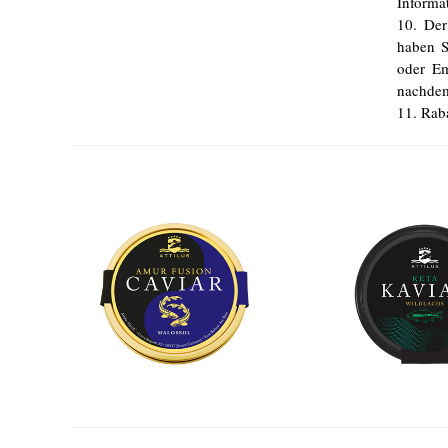
Informa
10. Der
haben S
oder Em
nachdem
11. Rab