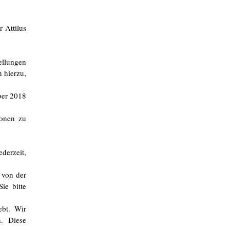
r Attilus
ellungen
 hierzu,
ber 2018
ionen zu
derzeit,
 von der
ie bitte
ebt. Wir
n. Diese