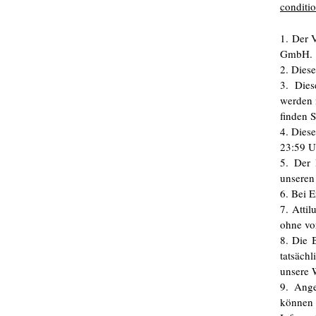
conditio
1. Der V
GmbH.
2. Dies
3. Die
werden 
finden S
4. Dies
23:59 U
5.
Der 
unseren
6. Bei E
7. Atti
ohne vo
8. Die 
tatsäch
unsere 
9. Ange
können 