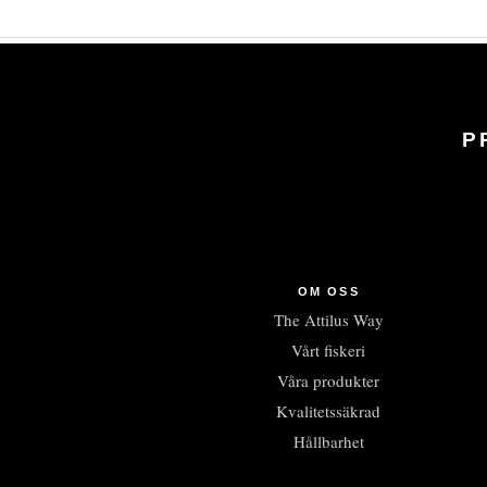
P
OM OSS
The Attilus Way
Vårt fiskeri
Våra produkter
Kvalitetssäkrad
Hållbarhet