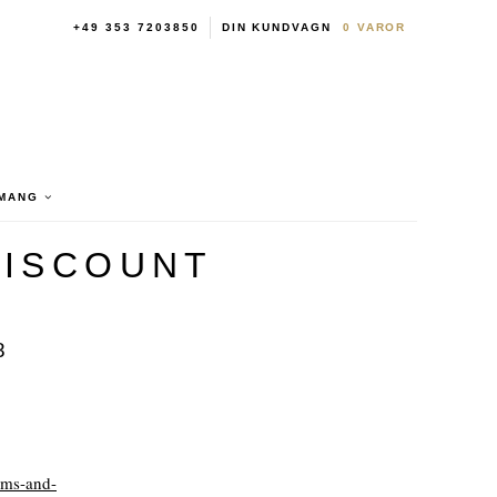
+49 353 7203850
DIN KUNDVAGN
0
VAROR
MANG
DISCOUNT
8
erms-and-