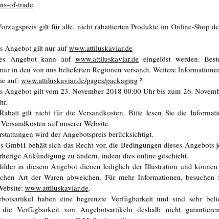
ns-of-trade
orzugspreis gilt für alle, nicht rabattierten Produkte im Online-Shop de
es Angebot gilt nur auf
www.attiluskaviar.de
ses Angebot kann auf
www.attiluskaviar.de
eingelöst werden. Best
nur in den von uns belieferten Regionen versandt. Weitere Informationen
ie auf:
www.attiluskaviar.de/pages/packaging
²
es Angebot gilt vom 23. November 2018 00:00 Uhr bis zum 26. Novem
hr.
Rabatt gilt nicht für die Versandkosten. Bitte lesen Sie die Informat
 Versandkosten auf unserer Website.
rstattungen wird der Angebotspreis berücksichtigt.
lus GmbH behält sich das Recht vor, die Bedingungen dieses Angebots je
rherige Ankündigung zu ändern, indem dies online geschieht.
Bilder in diesem Angebot dienen lediglich der Illustration und können
lichen Art der Waren abweichen. Für mehr Informationen, besuchen S
Website:
www.attiluskaviar.de
.
botsartikel haben eine begrenzte Verfügbarkeit und sind sehr beli
die Verfügbarkeit von Angebotsartikeln deshalb nicht garantiere